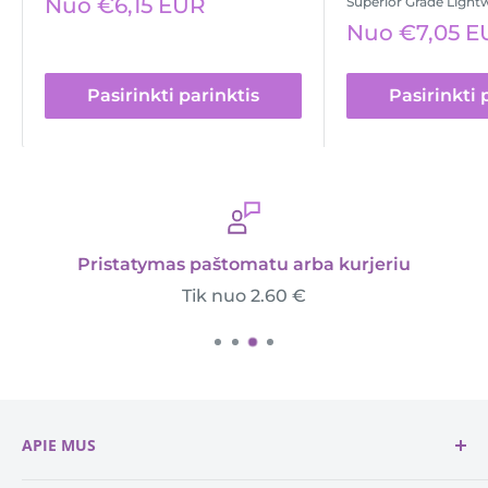
Išpardavimo
Nuo €6,15 EUR
Superior Grade Ligh
kaina
Išpardavimo
Nuo €7,05 E
kaina
Pasirinkti parinktis
Pasirinkti 
Pristatymas paštomatu arba kurjeriu
Tik nuo 2.60 €
APIE MUS
Padedame kurti pačius gražiausius mezginius