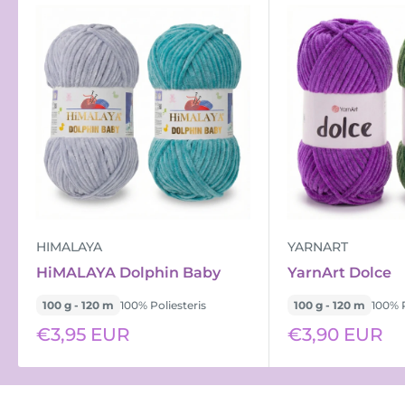
HIMALAYA
YARNART
HiMALAYA Dolphin Baby
YarnArt Dolce
100 g - 120 m
100% Poliesteris
100 g - 120 m
100% P
Išpardavimo
Išpardavimo
€3,95 EUR
€3,90 EUR
kaina
kaina