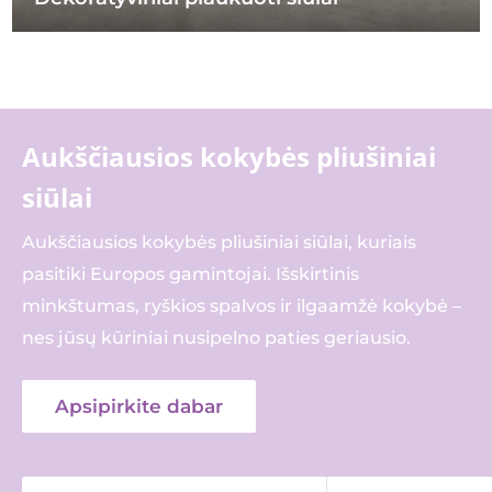
Aukščiausios kokybės pliušiniai
siūlai
Aukščiausios kokybės pliušiniai siūlai, kuriais
pasitiki Europos gamintojai. Išskirtinis
minkštumas, ryškios spalvos ir ilgaamžė kokybė –
nes jūsų kūriniai nusipelno paties geriausio.
Apsipirkite dabar