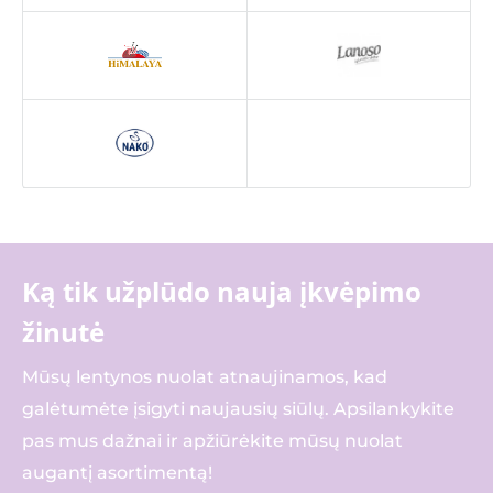
Ką tik užplūdo nauja įkvėpimo
žinutė
Mūsų lentynos nuolat atnaujinamos, kad
galėtumėte įsigyti naujausių siūlų. Apsilankykite
pas mus dažnai ir apžiūrėkite mūsų nuolat
augantį asortimentą!