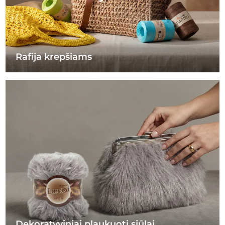
Rafija krepšiams
Dekoratyviniai plaukuoti siūlai