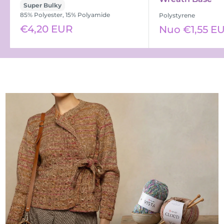
Super Bulky
85% Polyester, 15% Polyamide
Polystyrene
Išpardavimo
€4,20 EUR
Išpardavimo
Nuo €1,55 E
kaina
kaina