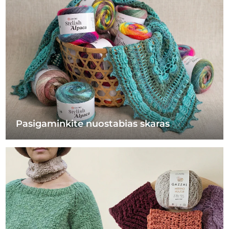
Pasigaminkite nuostabias skaras